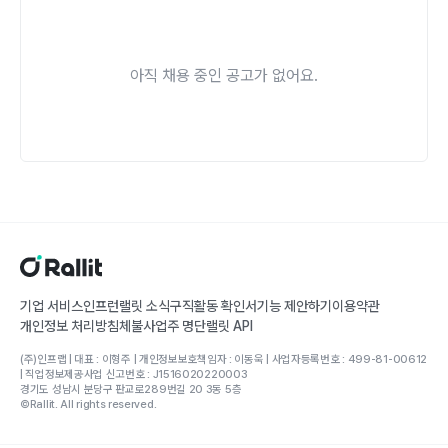
아직 채용 중인 공고가 없어요.
기업 서비스
인프런
랠릿 소식
구직활동 확인서
기능 제안하기
이용약관
개인정보 처리방침
체불사업주 명단
랠릿 API
(주)인프랩 | 대표 : 이형주 | 개인정보보호책임자 : 이동욱 | 사업자등록번호 : 499-81-00612
| 직업정보제공사업 신고번호 : J1516020220003
경기도 성남시 분당구 판교로289번길 20 3동 5층
©Rallit. All rights reserved.