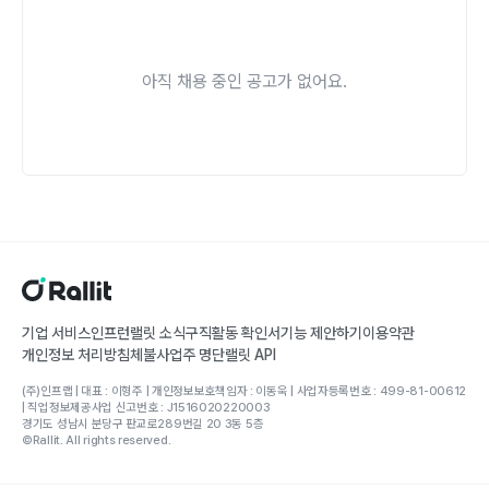
아직 채용 중인 공고가 없어요.
기업 서비스
인프런
랠릿 소식
구직활동 확인서
기능 제안하기
이용약관
개인정보 처리방침
체불사업주 명단
랠릿 API
(주)인프랩 | 대표 : 이형주 | 개인정보보호책임자 : 이동욱 | 사업자등록번호 : 499-81-00612
| 직업정보제공사업 신고번호 : J1516020220003
경기도 성남시 분당구 판교로289번길 20 3동 5층
©Rallit. All rights reserved.