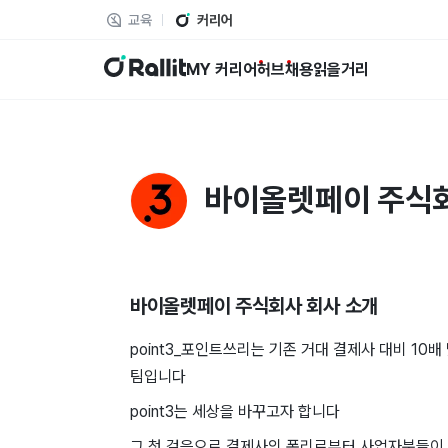
교육
커리어
랠릿
MY 커리어
허브
채용
읽을거리
바이올렛페이 주식
바이올렛페이 주식회사
회사 소개
point3_포인트쓰리는 기존 거대 결제사 대비 10
팀입니다
point3는 세상을 바꾸고자 합니다
그 첫 걸음으로 결제사의 폭리로부터 사업자분들이