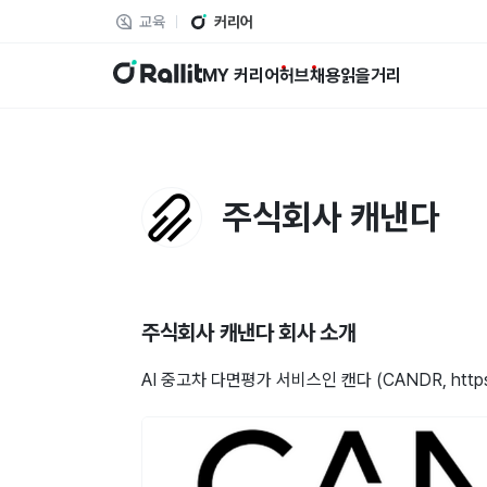
교육
커리어
랠릿
MY 커리어
허브
채용
읽을거리
주식회사 캐낸다
주식회사 캐낸다
회사 소개
AI 중고차 다면평가 서비스인 캔다 (CANDR, https