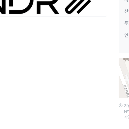
직
산
투
연
기
용
기