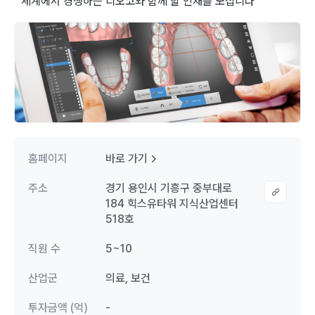
“ 세계에서 경쟁하는 디오코와 함께 할 인재를 모십니다 ”
홈페이지
바로 가기
주소
경기 용인시 기흥구 중부대로
184 힉스유타워 지식산업센터
518호
직원 수
5~10
산업군
의료, 보건
투자금액 (억)
-