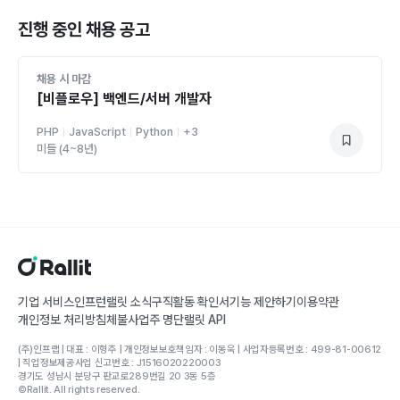
진행 중인 채용 공고
채용 시 마감
[비플로우] 백엔드/서버 개발자
PHP
JavaScript
Python
+
3
미들 (4~8년)
기업 서비스
인프런
랠릿 소식
구직활동 확인서
기능 제안하기
이용약관
개인정보 처리방침
체불사업주 명단
랠릿 API
(주)인프랩 | 대표 : 이형주 | 개인정보보호책임자 : 이동욱 | 사업자등록번호 : 499-81-00612
| 직업정보제공사업 신고번호 : J1516020220003
경기도 성남시 분당구 판교로289번길 20 3동 5층
©Rallit. All rights reserved.