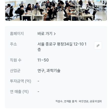
홈페이지
바로 가기
주소
서울 종로구 평창34길 12-10 1
층
직원 수
11~50
산업군
연구, 과학기술
투자금액 (억)
-
연 매출 (억)
-
직원수, 연매출 출처 : 국민연금, 금융위원회