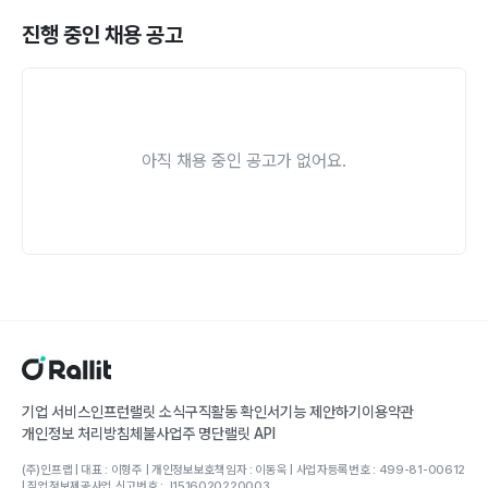
진행 중인 채용 공고
아직 채용 중인 공고가 없어요.
기업 서비스
인프런
랠릿 소식
구직활동 확인서
기능 제안하기
이용약관
개인정보 처리방침
체불사업주 명단
랠릿 API
(주)인프랩 | 대표 : 이형주 | 개인정보보호책임자 : 이동욱 | 사업자등록번호 : 499-81-00612
| 직업정보제공사업 신고번호 : J1516020220003