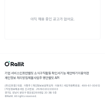
아직 채용 중인 공고가 없어요.
기업 서비스
인프런
랠릿 소식
구직활동 확인서
기능 제안하기
이용약관
개인정보 처리방침
체불사업주 명단
랠릿 API
(주)인프랩 | 대표 : 이형주 | 개인정보보호책임자 : 이동욱 | 사업자등록번호 : 499-81-00612
| 직업정보제공사업 신고번호 : J1516020220003
경기도 성남시 분당구 판교로289번길 20 3동 5층
©Rallit. All rights reserved.