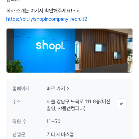
회사 소개는 여기서 확인해주세요! -＞
https://bit.ly/shoplncompany_recruit2
홈페이지
바로 가기
주소
서울 강남구 도곡로 111 8층(미진
빌딩, 샤플앤컴퍼니)
직원 수
11~50
산업군
기타 서비스업