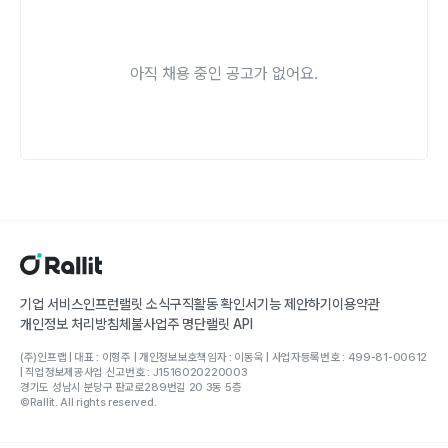
아직 채용 중인 공고가 없어요.
기업 서비스
인프런
랠릿 소식
구직활동 확인서
기능 제안하기
이용약관
개인정보 처리방침
체불사업주 명단
랠릿 API
(주)인프랩 | 대표 : 이형주 | 개인정보보호책임자 : 이동욱 | 사업자등록번호 : 499-81-00612
| 직업정보제공사업 신고번호 : J1516020220003
경기도 성남시 분당구 판교로289번길 20 3동 5층
©Rallit. All rights reserved.