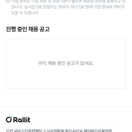
기업 정보는 기업 회원 및 공공기관이 랠릿에 제공한 정보를 활용하고 있
습니다. 실시간으로 반영되는 정보가 아니므로 현재 기업 정보와 차이가
있을 수 있습니다
진행 중인 채용 공고
아직 채용 중인 공고가 없어요.
기업 서비스
인프런
랠릿 소식
구직활동 확인서
기능 제안하기
이용약관