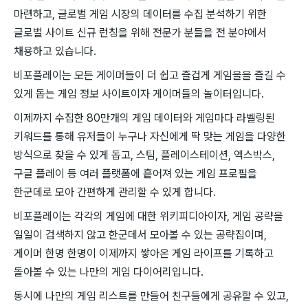
마련하고, 글로벌 게임 시장의 데이터를 수집 분석하기 위한
글로벌 사이트 신규 런칭을 위해 전문가 분들을 전 분야에서
채용하고 있습니다.
비포플레이는 모든 게이머들이 더 쉽고 즐겁게 게임을을 즐길 수
있게 돕는 게임 정보 사이트이자 게이머들의 놀이터입니다.
이제까지 수집한 80만개의 게임 데이터와 게임마다 라벨링된
키워드를 통해 유저들이 누구나 자신에게 딱 맞는 게임을 다양한
방식으로 찾을 수 있게 돕고, 스팀, 플레이스테이션, 엑스박스,
구글 플레이 등 여러 플랫폼에 흩어져 있는 게임 프로필을
한군데로 모아 간편하게 관리할 수 있게 합니다.
비포플레이는 각각의 게임에 대한 위키피디아이자, 게임 공략을
일일이 검색하지 않고 한군데서 모아볼 수 있는 공략집이며,
게이머 한명 한명이 이제까지 쌓아온 게임 라이프를 기록하고
돌아볼 수 있는 나만의 게임 다이어리입니다.
동시에 나만의 게임 리스트를 만들어 친구들에게 공유할 수 있고,