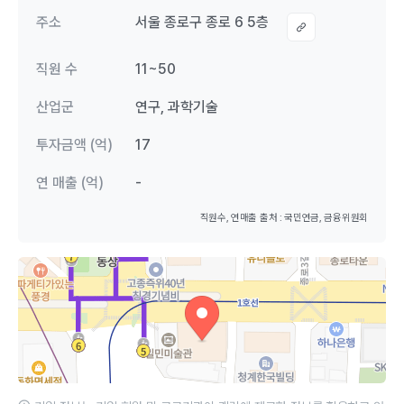
주소
서울 종로구 종로 6 5층
직원 수
11~50
산업군
연구, 과학기술
투자금액 (억)
17
연 매출 (억)
-
직원수, 연매출 출처 : 국민연금, 금융위원회