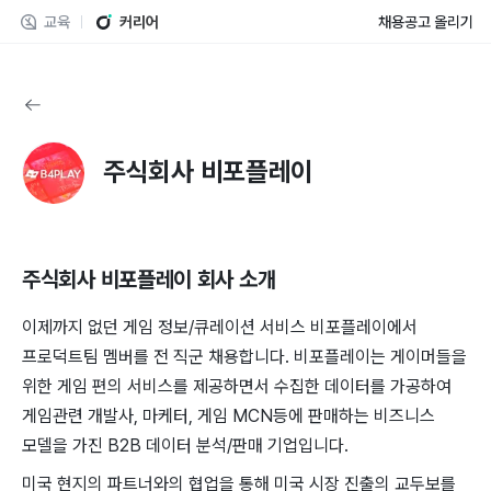
교육
커리어
채용공고 올리기
주식회사 비포플레이
주식회사 비포플레이
회사 소개
이제까지 없던 게임 정보/큐레이션 서비스 비포플레이에서
프로덕트팀 멤버를 전 직군 채용합니다. 비포플레이는 게이머들을
위한 게임 편의 서비스를 제공하면서 수집한 데이터를 가공하여
게임관련 개발사, 마케터, 게임 MCN등에 판매하는 비즈니스
모델을 가진 B2B 데이터 분석/판매 기업입니다.
미국 현지의 파트너와의 협업을 통해 미국 시장 진출의 교두보를