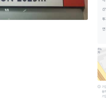
직
산
투
연
기
용
기