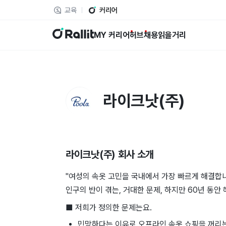
교육
커리어
랠릿
MY 커리어
허브
채용
읽을거리
라이크낫(주)
라이크낫(주)
회사 소개
"여성의 속옷 고민을 국내에서 가장 빠르게 해결합
인구의 반이 겪는, 거대한 문제, 하지만 60년 동
■ 저희가 정의한 문제는요.
민망하다는 이유로 오프라인 속옷 쇼핑을 꺼리