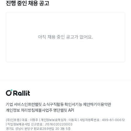
진행 중인 채용 공고
아직 채용 중인 공고가 없어요.
기업 서비스
인프런
랠릿 소식
구직활동 확인서
기능 제안하기
이용약관
개인정보 처리방침
체불사업주 명단
랠릿 API
(주)인프랩 | 대표 : 이형주 | 개인정보보호책임자 : 이동욱 | 사업자등록번호 : 499-81-00612
| 직업정보제공사업 신고번호 : J1516020220003
경기도 성남시 분당구 판교로289번길 20 3동 5층