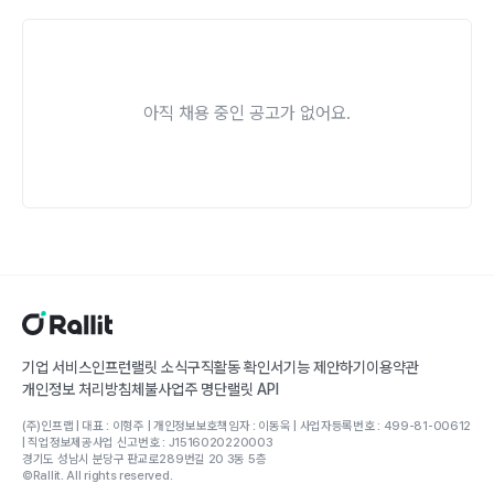
아직 채용 중인 공고가 없어요.
기업 서비스
인프런
랠릿 소식
구직활동 확인서
기능 제안하기
이용약관
개인정보 처리방침
체불사업주 명단
랠릿 API
(주)인프랩 | 대표 : 이형주 | 개인정보보호책임자 : 이동욱 | 사업자등록번호 : 499-81-00612
| 직업정보제공사업 신고번호 : J1516020220003
경기도 성남시 분당구 판교로289번길 20 3동 5층
©Rallit. All rights reserved.