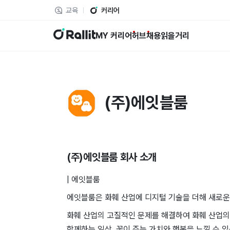
교육
커리어
랠릿
MY 커리어
허브
채용
읽을거리
(주)에잇블룸
(주)에잇블룸
회사 소개
| 에잇블룸
에잇블룸은 화훼 산업에 디지털 기술을 더해 새로운
화훼 산업의 고질적인 문제를 해결하여 화훼 산업의
함께하는 일상, 꽃이 주는 가치와 행복을 느낄 수 