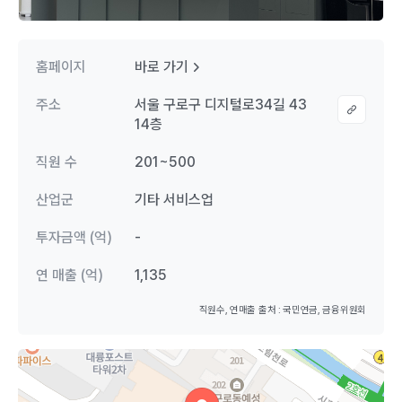
홈페이지
바로 가기
주소
서울 구로구 디지털로34길 43
14층
직원 수
201~500
산업군
기타 서비스업
투자금액 (억)
-
연 매출 (억)
1,135
직원수, 연매출 출처 : 국민연금, 금융위원회