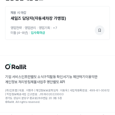
채용 시 마감
세일즈 담당자(자동세차장 가맹점)
영업전략
영업관리
영업기획
+
7
미들 (4~8년)
입사축하금
기업 서비스
인프런
랠릿 소식
구직활동 확인서
기능 제안하기
이용약관
개인정보 처리방침
체불사업주 명단
랠릿 API
(주)인프랩 | 대표 : 이형주 | 개인정보보호책임자 : 이동욱 | 사업자등록번호 : 499-81-00612
| 직업정보제공사업 신고번호 : J1516020220003
경기도 성남시 분당구 판교로289번길 20 3동 5층
©Rallit. All rights reserved.