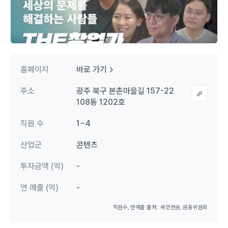
홈페이지
바로 가기
주소
광주 북구 본촌마을길 157-22
108동 1202호
직원 수
1~4
산업군
콘텐츠
투자금액 (억)
-
연 매출 (억)
-
직원수, 연매출 출처 : 국민연금, 금융위원회