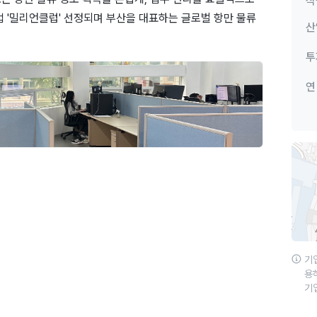
직
 '밀리언클럽' 선정되며 부산을 대표하는 글로벌 항만 물류
산
투
연
기
용
기