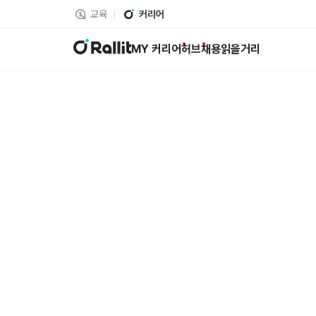
교육
커리어
랠릿
MY 커리어
허브
채용
읽을거리