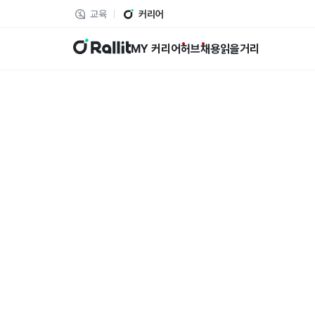
교육
커리어
랠릿
MY 커리어
허브
채용
읽을거리