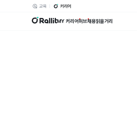
교육
커리어
랠릿
MY 커리어
허브
채용
읽을거리