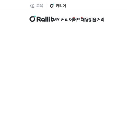
교육
커리어
랠릿
MY 커리어
허브
채용
읽을거리