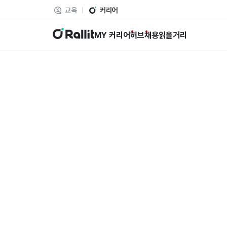
교육
커리어
랠릿
MY 커리어
허브
채용
읽을거리