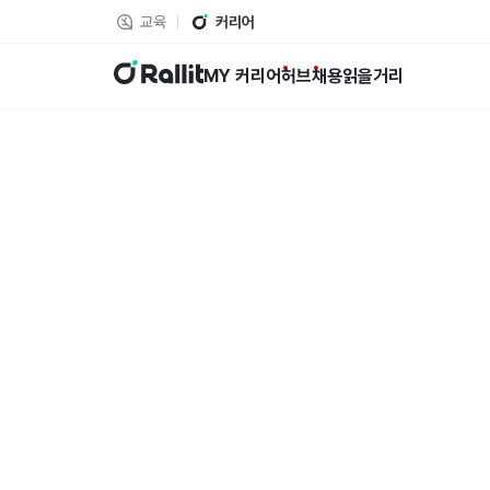
교육
커리어
랠릿
MY 커리어
허브
채용
읽을거리