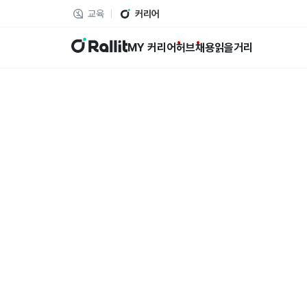
교육
커리어
랠릿
MY 커리어
허브
채용
읽을거리