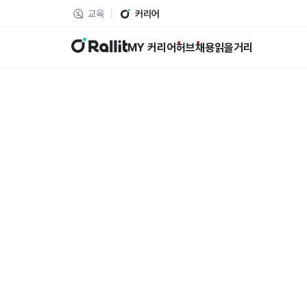
교육
커리어
랠릿
MY 커리어
허브
채용
읽을거리