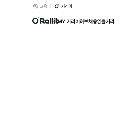
교육
커리어
랠릿
MY 커리어
허브
채용
읽을거리