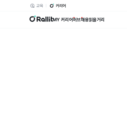
교육
커리어
랠릿
MY 커리어
허브
채용
읽을거리