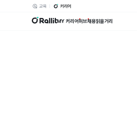
교육
커리어
랠릿
MY 커리어
허브
채용
읽을거리