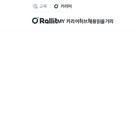
교육
커리어
랠릿
MY 커리어
허브
채용
읽을거리