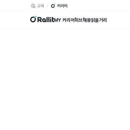
교육
커리어
랠릿
MY 커리어
허브
채용
읽을거리