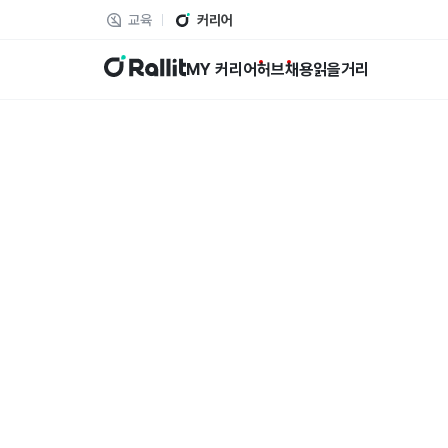
교육
커리어
랠릿
MY 커리어
허브
채용
읽을거리