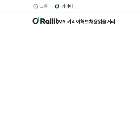
교육
커리어
랠릿
MY 커리어
허브
채용
읽을거리