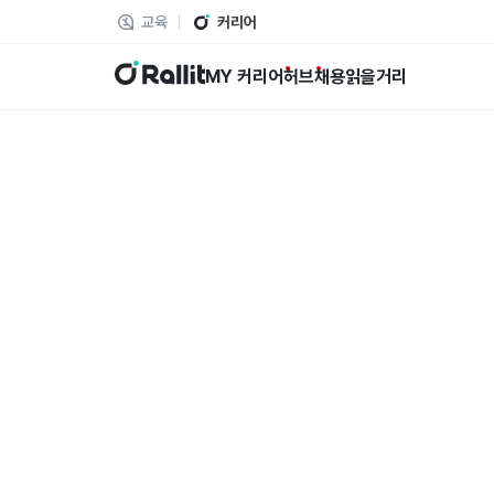
교육
커리어
랠릿
MY 커리어
허브
채용
읽을거리