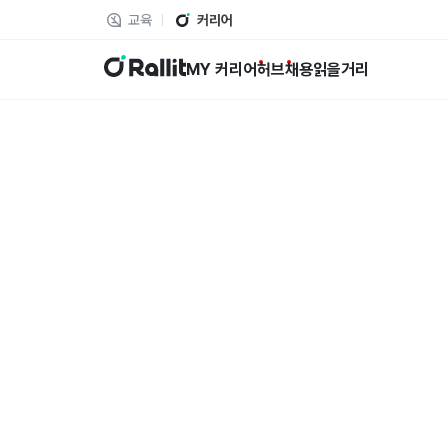
교육
커리어
랠릿
MY 커리어
허브
채용
읽을거리