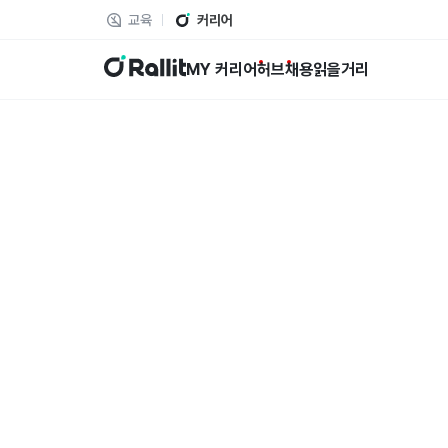
교육
커리어
랠릿
MY 커리어
허브
채용
읽을거리