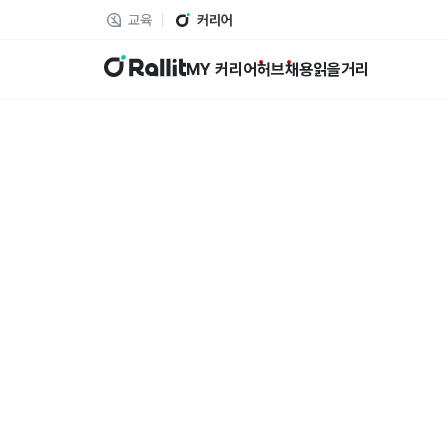
교육
커리어
랠릿
MY 커리어
허브
채용
읽을거리