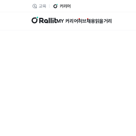
교육
커리어
랠릿
MY 커리어
허브
채용
읽을거리