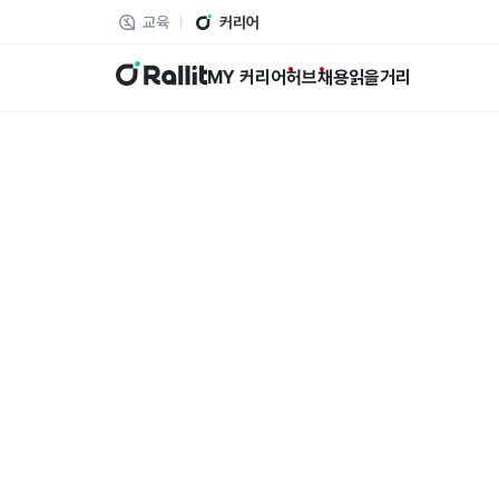
교육
커리어
랠릿
MY 커리어
허브
채용
읽을거리