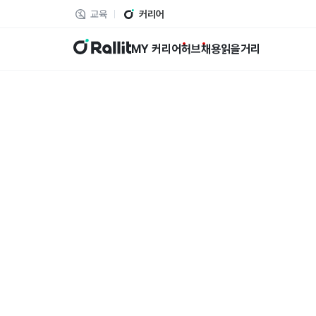
교육
커리어
랠릿
MY 커리어
허브
채용
읽을거리