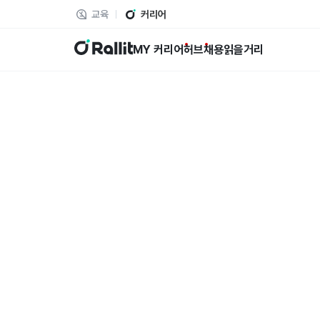
교육
커리어
랠릿
MY 커리어
허브
채용
읽을거리