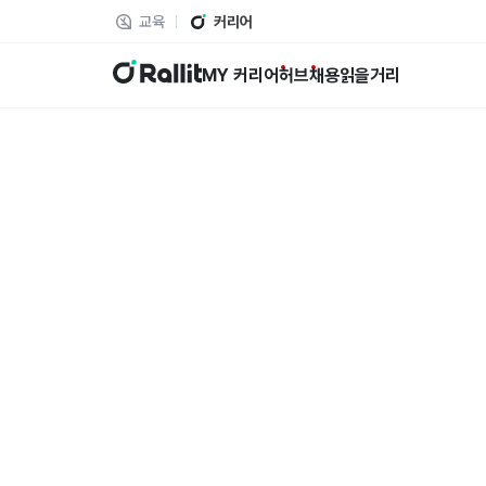
교육
커리어
랠릿
MY 커리어
허브
채용
읽을거리