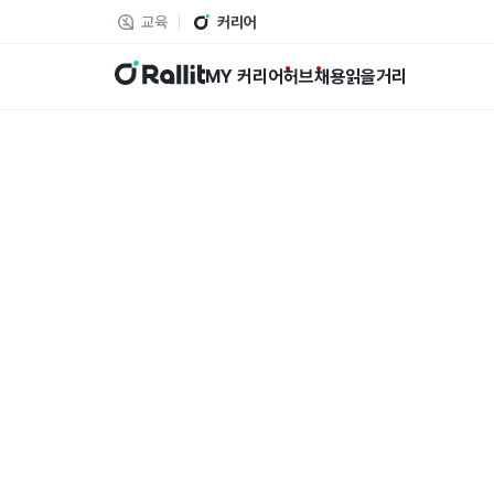
교육
커리어
랠릿
MY 커리어
허브
채용
읽을거리