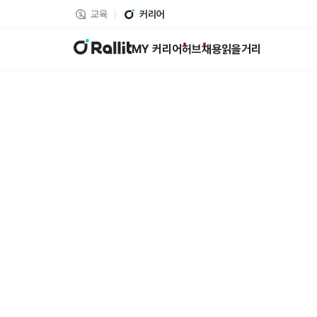
교육
커리어
랠릿
MY 커리어
허브
채용
읽을거리