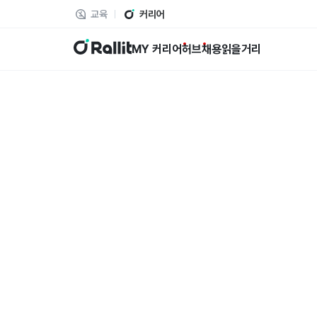
교육
커리어
랠릿
MY 커리어
허브
채용
읽을거리