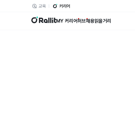
교육
커리어
랠릿
MY 커리어
허브
채용
읽을거리