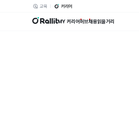
교육
커리어
랠릿
MY 커리어
허브
채용
읽을거리