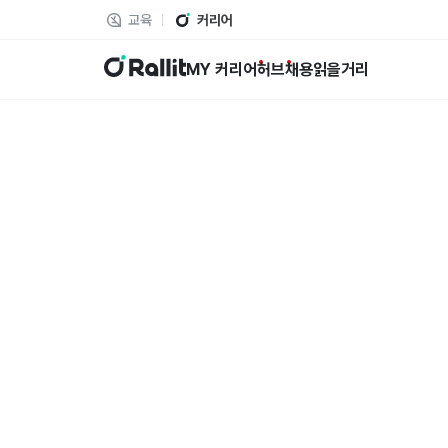
교육
커리어
랠릿
MY 커리어
허브
채용
읽을거리